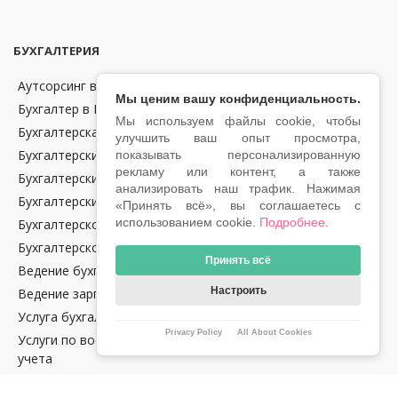
БУХГАЛТЕРИЯ
Аутсорсинг в области бухгалтерии и финансов в Чехии
Мы ценим вашу конфиденциальность.
Бухгалтер в Праге
Мы используем файлы cookie, чтобы
Бухгалтерская отчетность
улучшить ваш опыт просмотра,
Бухгалтерские консультации
показывать персонализированную
рекламу или контент, а также
Бухгалтерский аутсорсинг
анализировать наш трафик. Нажимая
Бухгалтерский учет
«Принять всё», вы соглашаетесь с
использованием cookie.
Подробнее
.
Бухгалтерское обслуживание крипто-компаний в Чехии
Бухгалтерское сопровождение
Принять всё
Ведение бухгалтерии в Чехии
Настроить
Ведение зарплат
Услуга бухгалтерского аудита в Чехии
Privacy Policy
All About Cookies
Услуги по восстановлению налогового и бухгалтерского
учета
Налоговое сопровождение водителей Uber