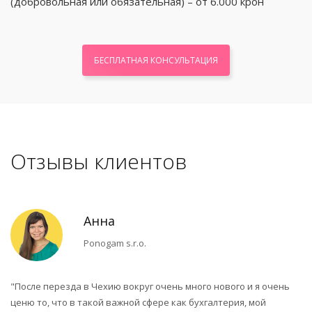
(добровольная или обязательная) – от 6.000 крон
БЕСПЛАТНАЯ КОНСУЛЬТАЦИЯ
Отзывы клиентов
Анна
Ponogam s.r.o.
"После перезда в Чехию вокруг очень много нового и я очень
"З
ценю то, что в такой важной сфере как бухгалтерия, мой
уд