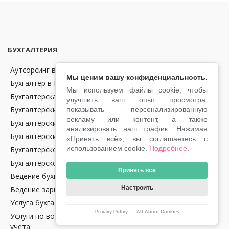
БУХГАЛТЕРИЯ
Аутсорсинг в области бухгалтерии и финансов в Чехии
Мы ценим вашу конфиденциальность.
Бухгалтер в Праге
Мы используем файлы cookie, чтобы
Бухгалтерская отчетность
улучшить ваш опыт просмотра,
Бухгалтерские консультации
показывать персонализированную
рекламу или контент, а также
Бухгалтерский аутсорсинг
анализировать наш трафик. Нажимая
Бухгалтерский учет
«Принять всё», вы соглашаетесь с
использованием cookie.
Подробнее
.
Бухгалтерское обслуживание крипто-компаний в Чехии
Бухгалтерское сопровождение
Принять всё
Ведение бухгалтерии в Чехии
Настроить
Ведение зарплат
Услуга бухгалтерского аудита в Чехии
Privacy Policy
All About Cookies
Услуги по восстановлению налогового и бухгалтерского
учета