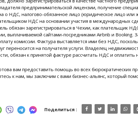
в, должно зарегистрироваться в качестве частного предпри
бладателя предпринимательской лицензии, получение специа
кона о НДС, налогово-обязанное лицо (юридическое лицо ил
ательщиком НДС на основании участия в международных сде
ель обязан зарегистрироваться в Чехии, как плательщик НД
сии, выплачиваемой сайтами-посредниками Airbnb и Booking.
плату комиссии. Фактура выставляется ими без НДС, поскольк
уг переносится на получателя услуги. Владелец недвижимост
и, обязан к принятой фактуре рассчитать НДС и оплатить н
това вам предоставить помощь во всех бюрократических п
тесь к нам, мы заключим с вами бизнес-альянс, который пом
Поделиться :