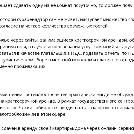
ает сдавать одну из ее комнат посуточно, то должен получ
которой субаренадтор сам не живет, наступает множество с
огласие на четкое количество возможных гостей.
лье через сайты, занимающиеся краткосрочной арендой, об
инимателя, в случае использования услуг компаний из других 
оваться в качестве плательщика НДС, подавать отчеты по Н
о туристическом сборе в местный исполком и платить его; по
еменно проживающих.
мещении гостей/постояльцев практически нигде не обсужда
на краткосрочной аренде. В рамках государственного контр
нансов Чехии собирается вводить штат налоговых специали
алогообложении в этой сфере.
дачей в аренду своей квартиры/дома через онлайн-сервисы 