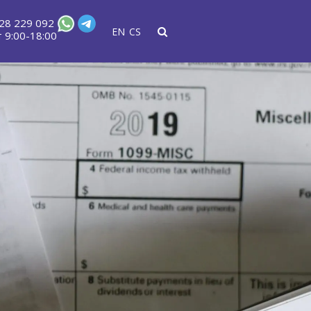
28 229 092
EN
CS
 9:00-18:00