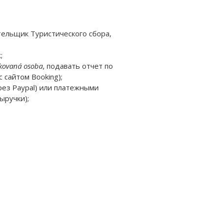
тельщик Туристического сбора,
;
ikovaná osoba
, подавать отчет по
 сайтом Booking);
рез Paypal) или платежными
ыручки);