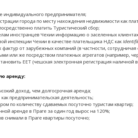
ве индивидуального предпринимателя;
страции города по месту нахождения недвижимости как пла
посредственно платить Туристический сбор;
елам иностранцев Чехии информацию о заселенных клиентах
вой инспекции Чехии в качестве плательщика НДС как
Identif
 фактур от зарубежных компаний (в частности, сотрудничая с
ными или же посредством платежных агрегатов (например, че
становить EET (чешская электронная регистрация наличной в
ую аренду:
ысокий доход, чем долгосрочная аренда;
, как предпринимательская деятельность;
ром по количеству сдаваемых посуточно туристам квартир;
чной аренде в Праге за один год вырос на 120%;
ов снимали в Праге квартиры посуточно;