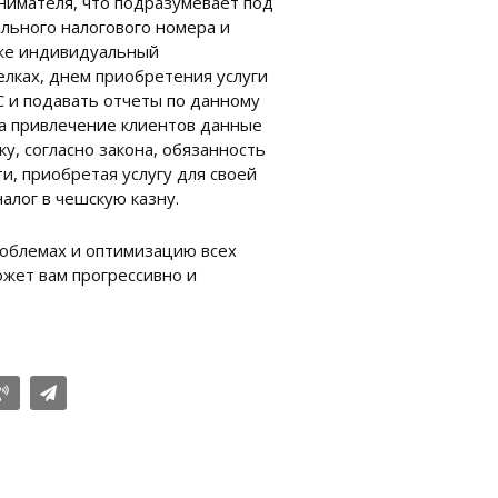
нимателя, что подразумевает под
льного налогового номера и
и же индивидуальный
лках, днем приобретения услуги
С и подавать отчеты по данному
 За привлечение клиентов данные
у, согласно закона, обязанность
и, приобретая услугу для своей
алог в чешскую казну.
роблемах и оптимизацию всех
ожет вам прогрессивно и