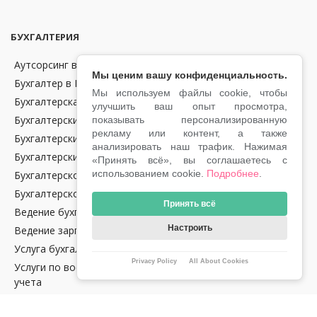
БУХГАЛТЕРИЯ
Аутсорсинг в области бухгалтерии и финансов в Чехии
Мы ценим вашу конфиденциальность.
Бухгалтер в Праге
Мы используем файлы cookie, чтобы
Бухгалтерская отчетность
улучшить ваш опыт просмотра,
Бухгалтерские консультации
показывать персонализированную
рекламу или контент, а также
Бухгалтерский аутсорсинг
анализировать наш трафик. Нажимая
Бухгалтерский учет
«Принять всё», вы соглашаетесь с
использованием cookie.
Подробнее
.
Бухгалтерское обслуживание крипто-компаний в Чехии
Бухгалтерское сопровождение
Принять всё
Ведение бухгалтерии в Чехии
Настроить
Ведение зарплат
Услуга бухгалтерского аудита в Чехии
Privacy Policy
All About Cookies
Услуги по восстановлению налогового и бухгалтерского
учета
Налоговое сопровождение водителей Uber