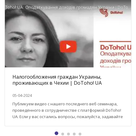
Налогообложения граждан Украины,
проживающих в Чехии | DoToho! UA
05-04-2024
Публикуем видео с нашего последнего веб семинара,
проведённого в сотрудничестве с платформой DoToho!
UA. Если у вас остались вопросы, пожалуйста, задавайте
их на нашем сайте в чате или на e-mail info@domytax.cz.
Платформа DoToho! була створена, щоб допомогти
підприємцям та підприємицям у Чеській Республіці