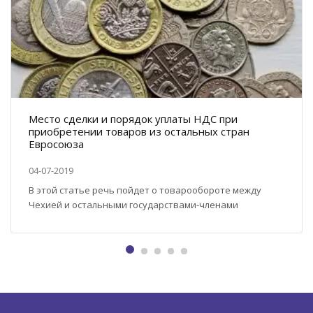
Место сделки и порядок уплаты НДС при
приобретении товаров из остальных стран
Евросоюза
04-07-2019
В этой статье речь пойдет о товарообороте между
Чехией и остальными государствами-членами
Европейского Союза. Все страны ЕС во многом
регулированы одними и теми же законами и правилами,
однако, некоторые нюансы отличаются, и закреплены в
законодательстве конкретной страны. Сегодня мы
ознакомимся с ситуацией с позиции Чехии в отношении
всех остальных государств-членов. Почему важно
определить место сделки...