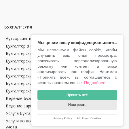
БУХГАЛТЕРИЯ
Аутсорсинг в области бухгалтерии и финансов в Чехии
Мы ценим вашу конфиденциальность.
Бухгалтер в Праге
Мы используем файлы cookie, чтобы
Бухгалтерская отчетность
улучшить ваш опыт просмотра,
Бухгалтерские консультации
показывать персонализированную
рекламу или контент, а также
Бухгалтерский аутсорсинг
анализировать наш трафик. Нажимая
Бухгалтерский учет
«Принять всё», вы соглашаетесь с
использованием cookie.
Подробнее
.
Бухгалтерское обслуживание крипто-компаний в Чехии
Бухгалтерское сопровождение
Принять всё
Ведение бухгалтерии в Чехии
Настроить
Ведение зарплат
Услуга бухгалтерского аудита в Чехии
Privacy Policy
All About Cookies
Услуги по восстановлению налогового и бухгалтерского
учета