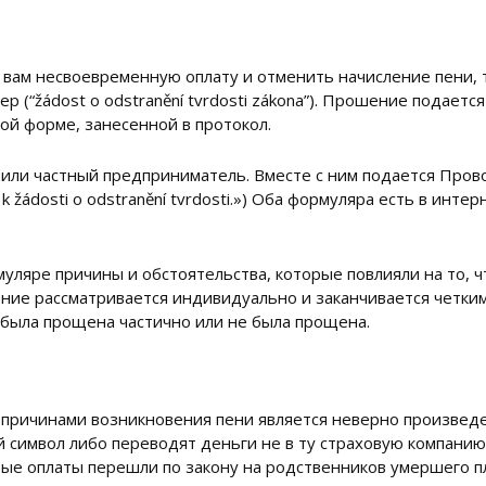
ь вам несвоевременную оплату и отменить начисление пени, 
 (“žádost o odstranění tvrdosti zákona”). Прошение подаетс
ной форме, занесенной в протокол.
или частный предприниматель. Вместе с ним подается Пров
 k žádosti o odstranění tvrdosti.») Оба формуляра есть в инт
уляре причины и обстоятельства, которые повлияли на то, ч
ение рассматривается индивидуально и заканчивается четки
 была прощена частично или не была прощена.
 причинами возникновения пени является неверно произвед
символ либо переводят деньги не в ту страховую компанию.
вые оплаты перешли по закону на родственников умершего п