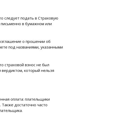
то следует подать в Страховую
я письменно в бумажном или
озглашение о прошении об
ернете под названиями, указанными
то страховой взнос не был
м вердиктом, который нельзя
енная оплата: плательщики
 Также достаточно часто
лательщика.