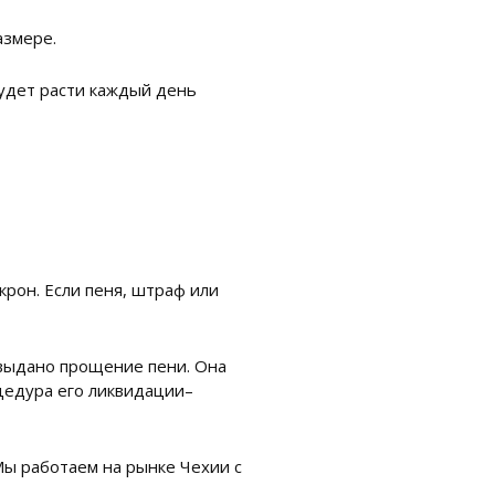
азмере.
будет расти каждый день
рон. Если пеня, штраф или
 выдано прощение пени. Она
оцедура его ликвидации–
Мы работаем на рынке Чехии с