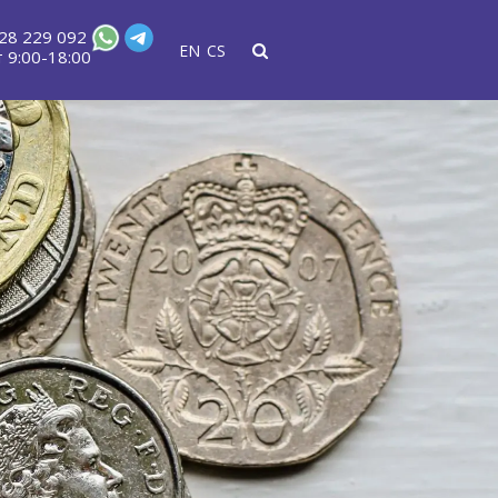
28 229 092
EN
CS
 9:00-18:00