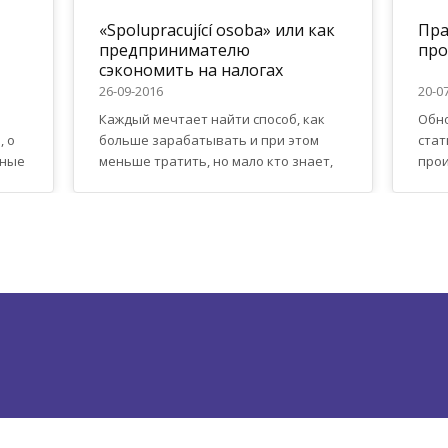
«Spolupracující osoba» или как
Пра
предпринимателю
про
сэкономить на налогах
26-09-2016
20-0
Каждый мечтает найти способ, как
Обно
, о
больше зарабатывать и при этом
стат
чные
меньше тратить, но мало кто знает,
прои
зуют
что свои доходы и расходы от
ком
сит
предпринимательской деятельности
потр
(OSVČ) в Чехии можно разделить с
(B2C
нии
одним или несколькими членами
режи
семьи, сэкономив на этом немалые
ко в
их
суммы. Также, используя партнера по
прод
бизнесу, можно получить от
меж
государства бонус на ребенка в
лиц
С
случае, если...
НДС.
отве
прям