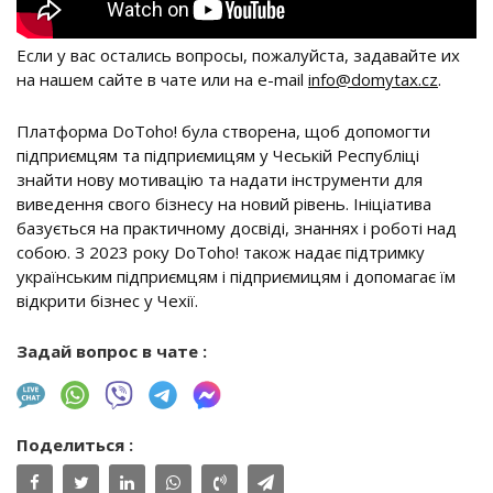
Если у вас остались вопросы, пожалуйста, задавайте их
на нашем сайте в чате или на e-mail
info@domytax.cz
.
Платформа DoToho! була створена, щоб допомогти
підприємцям та підприємицям у Чеській Республіці
знайти нову мотивацію та надати інструменти для
виведення свого бізнесу на новий рівень. Ініціатива
базується на практичному досвіді, знаннях і роботі над
собою. З 2023 року DoToho! також надає підтримку
українським підприємцям і підприємицям і допомагає їм
відкрити бізнес у Чехії.
Задай вопрос в чате :
Поделиться :