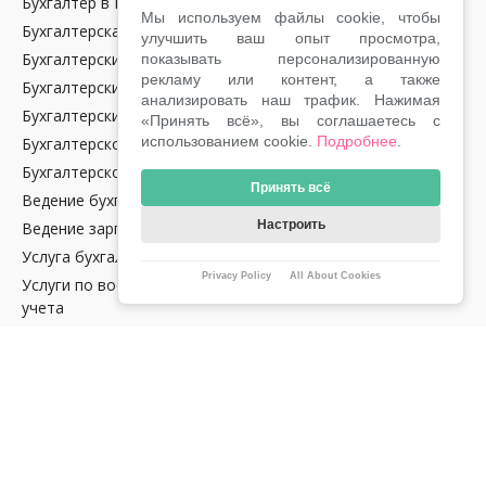
Бухгалтер в Праге
Мы используем файлы cookie, чтобы
Бухгалтерская отчетность
улучшить ваш опыт просмотра,
Бухгалтерские консультации
показывать персонализированную
рекламу или контент, а также
Бухгалтерский аутсорсинг
анализировать наш трафик. Нажимая
Бухгалтерский учет
«Принять всё», вы соглашаетесь с
использованием cookie.
Подробнее
.
Бухгалтерское обслуживание крипто-компаний в Чехии
Бухгалтерское сопровождение
Принять всё
Ведение бухгалтерии в Чехии
Настроить
Ведение зарплат
Услуга бухгалтерского аудита в Чехии
Privacy Policy
All About Cookies
Услуги по восстановлению налогового и бухгалтерского
учета
Налоговое сопровождение водителей Uber
Услуга сопровождения e‑commerce в Чехии
Тариф E‑ОПТИМУМ Lite
НАЛОГИ
Годовая отчетность по криптовалютам и NFT