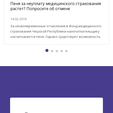
Пеня за неуплату медицинского страхования
растет? Попросите об отмене
14-02-2019
За несвоевременные отчисления в Фонд медицинского
страхования Чешской Республики налогоплательщику
насчитывается пеня. Однако существуют возможность
ее избежать. Как просить Орган об отмене пени мы
расскажем в этой статье. Налогоплательщик имеет
право просить о прощении пени в любой ситуации. Это
же касается штрафов и страховых наценок. Как просить
Если вы хотите просить простить вам
несвоевременную оплату...