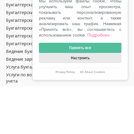
Мы используем файлы cookie, чтобы
Бухгалтерская отчетность
улучшить ваш опыт просмотра,
Бухгалтерские консультации
показывать персонализированную
рекламу или контент, а также
Бухгалтерский аутсорсинг
анализировать наш трафик. Нажимая
Бухгалтерский учет
«Принять всё», вы соглашаетесь с
использованием cookie.
Подробнее
.
Бухгалтерское обслуживание крипто-компаний в Чехии
Бухгалтерское сопровождение
Принять всё
Ведение бухгалтерии в Чехии
Настроить
Ведение зарплат
Услуга бухгалтерского аудита в Чехии
Privacy Policy
All About Cookies
Услуги по восстановлению налогового и бухгалтерского
учета
Налоговое сопровождение водителей Uber
Услуга сопровождения e‑commerce в Чехии
Тариф E‑ОПТИМУМ Lite
НАЛОГИ
Годовая отчетность по криптовалютам и NFT